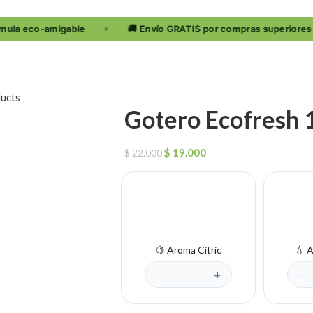
ducts
Gotero Ecofresh 
$
19.000
$
22.000
🍋 Aroma Citric
💧 
−
+
−