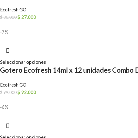
Ecofresh GO
$
27.000
$
30.000
-7%
Seleccionar opciones
Gotero Ecofresh 14ml x 12 unidades Combo D
Ecofresh GO
$
92.000
$
99.000
-6%
Seleccionar opciones