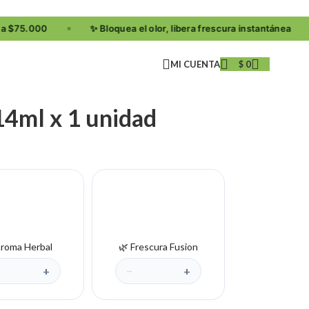
$
0
14ml x 1 unidad
Aroma Herbal
🌿 Frescura Fusion
+
−
+