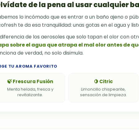
lvídate de la pena al usar cualquier b
abemos lo incómodo que es entrar a un baño ajeno o públ
ofresh te da esa tranquilidad: unas gotas en el agua y listo
diferencia de los aerosoles que solo tapan el olor con otr
apa sobre el agua que atrapa el mal olor antes de que
nciona de verdad, no solo disimula.
LIGE TU AROMA FAVORITO
🍃 Frescura Fusión
🍋 Citric
Menta helada, fresca y
Limoncillo chispeante,
revitalizante.
sensación de limpieza.