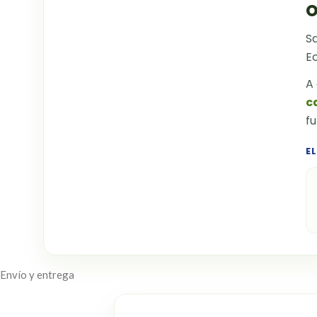
O
S
Ec
A 
c
fu
E
Envío y entrega