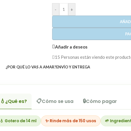
-
+
AÑAD
PA
Añadir a deseos
15
Personas están viendo este produc
¿POR QUÉ LO VAS A AMAR?
ENVÍO Y ENTREGA
💧
📋
🔒
¿Qué es?
Cómo se usa
Cómo pagar
💧 Gotero de 14 ml
✨ Rinde más de 150 usos
🌱 Ingredien